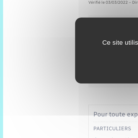
Vérifié le 03/03/2022 – Dir
Ce formulaire permet 
1<Exposant>re</Expos
Ce site util
Après instruction de vo
détention à la mairie
de compagnie de votr
Pour toute expl
PARTICULIERS