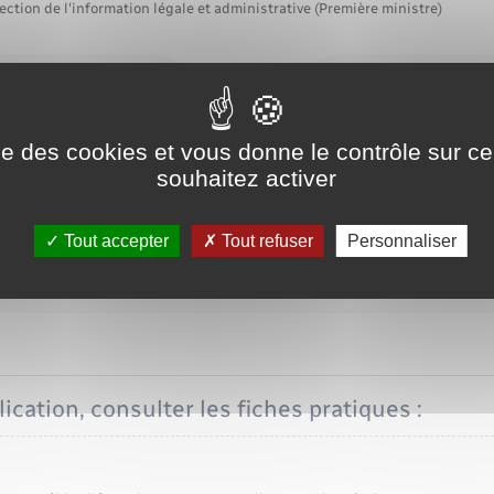
ection de l'information légale et administrative (Première ministre)
de demander la délivrance d'un permis de détention d'un chien de
ant> ou de 2<Exposant>e</Exposant> catégorie.
ise des cookies et vous donne le contrôle sur 
tre dossier par la mairie et si la décision est positive, vous pourrez 
souhaitez activer
 de votre domicile, <span class="miseenevidence">muni du passeport
e chien.</span>
Tout accepter
Tout refuser
Personnaliser
Accéder au formulaire
Ministère chargé de l'intérieur
ication, consulter les fiches pratiques :