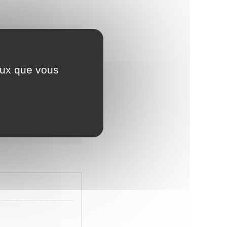
ceux que vous
retirer le permis de
 européen pour animal