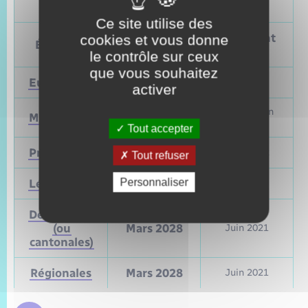
politiques
Ce site utilise des
Prochain
Précédent
cookies et vous donne
Élections
vote
vote
le contrôle sur ceux
que vous souhaitez
Européennes
9 juin 2024
Mai 2019
activer
Mars et juin
Municipales
2026
2020
Tout accepter
Présidentielle
2027
Avril 2022
Tout refuser
Personnaliser
Législatives
2027
Juin 2022
Départementales
(ou
Mars 2028
Juin 2021
cantonales)
Régionales
Mars 2028
Juin 2021