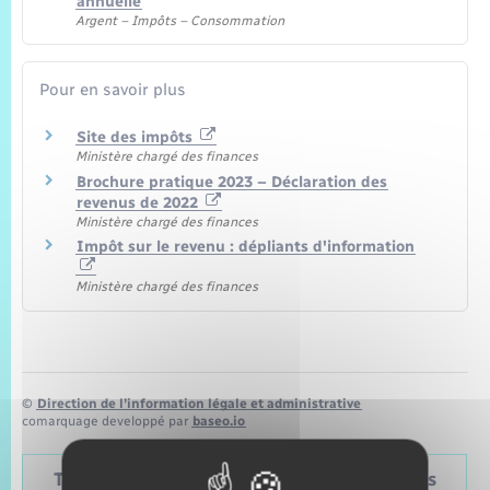
annuelle
Argent – Impôts – Consommation
Pour en savoir plus
Site des impôts
Ministère chargé des finances
Brochure pratique 2023 – Déclaration des
revenus de 2022
Ministère chargé des finances
Impôt sur le revenu : dépliants d'information
Ministère chargé des finances
©
Direction de l’information légale et administrative
comarquage developpé par
baseo.io
Tableau – Dates et périodicité des élections