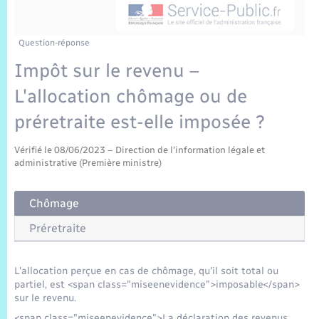
Sécurité Routière
Commerces, entreprises, emploi
Culture
Bilan des 2 mandats : 2014 et 2020
Sécurité incendie
Délibérations
Jeunesse
Vexin Normand
Infos communales
Elections et citoyenneté
Cadastre
Déchets
Sports et activités
Question-réponse
Impôt sur le revenu –
Risques naturels et technologiques
Arrêtés municipaux
Journal municipal numérique
Concessions funéraires
La Communauté de Communes
EDF ENEDIS
Associations
L'allocation chômage ou de
Permis détention de chien
Budget
Publications
Eure en Normandie
préretraite est-elle imposée ?
Véolia – Eau Assainissement
Tourisme
Numéros utiles
Vérifié le 08/06/2023 – Direction de l'information légale et
L’Eglise
Enfants – Jeunes
Hébergement de loisirs
administrative (Première ministre)
Vidéoprotection
Le Cimetière
Seniors
Chômage
Projets et Réalisations
Préretraite
Numérique
Info Patrimoine communal
L'allocation perçue en cas de chômage, qu'il soit total ou
Transports
partiel, est <span class="miseenevidence">imposable</span>
sur le revenu.
<span class="miseenevidence">La déclaration des revenus