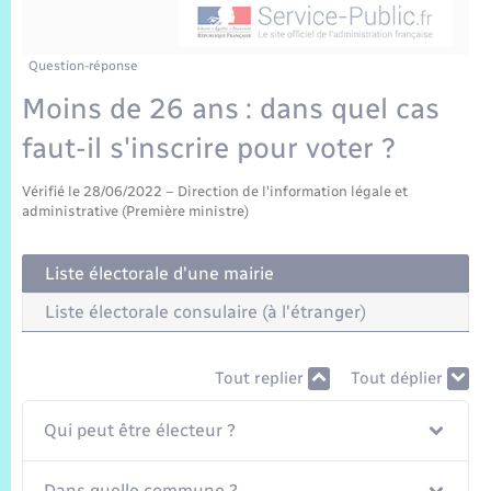
Sécurité Routière
Commerces, entreprises, emploi
Culture
Bilan des 2 mandats : 2014 et 2020
Sécurité incendie
Délibérations
Jeunesse
Vexin Normand
Infos communales
Elections et citoyenneté
Cadastre
Déchets
Sports et activités
Question-réponse
Moins de 26 ans : dans quel cas
Risques naturels et technologiques
Arrêtés municipaux
Journal municipal numérique
Concessions funéraires
La Communauté de Communes
EDF ENEDIS
Associations
faut-il s'inscrire pour voter ?
Permis détention de chien
Budget
Publications
Eure en Normandie
Véolia – Eau Assainissement
Tourisme
Vérifié le 28/06/2022 – Direction de l'information légale et
administrative (Première ministre)
Numéros utiles
L’Eglise
Enfants – Jeunes
Hébergement de loisirs
Liste électorale d'une mairie
Vidéoprotection
Le Cimetière
Seniors
Liste électorale consulaire (à l'étranger)
Projets et Réalisations
Numérique
Tout replier
Tout déplier
Info Patrimoine communal
Transports
Qui peut être électeur ?
Dans quelle commune ?