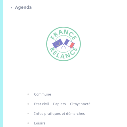
Agenda
Commune
FR
Etat civil – Papiers – Citoyenneté
EN
Infos pratiques et démarches
Traduction du
DE
site automatisée
Loisirs