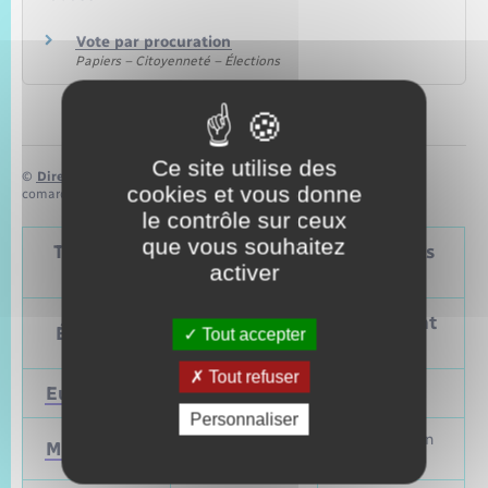
Vote par procuration
Papiers – Citoyenneté – Élections
Ce site utilise des
©
Direction de l’information légale et administrative
cookies et vous donne
comarquage developpé par
baseo.io
le contrôle sur ceux
que vous souhaitez
Tableau – Dates et périodicité des élections
activer
politiques
Prochain
Précédent
Élections
Tout accepter
vote
vote
Tout refuser
Européennes
9 juin 2024
Mai 2019
Personnaliser
Mars et juin
Municipales
2026
2020